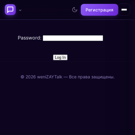
weniZAYTalk
»
🥩 Мясные блюда — рецепты,
Регистрация
секреты, советы
»
Login to private forum
Последние темы
Password:
Философия сознания:
Нейронаука и
где граница между "я" и
реальность
миром?
@alex
@neuro
© 2026 weniZAYTalk — Все права защищены.