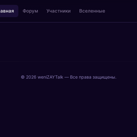
ы, советы
»
Login to private forum
лавная
Форум
Участники
Вселенные
льность
Творчество как медитация
@creative
© 2026 weniZAYTalk — Все права защищены.