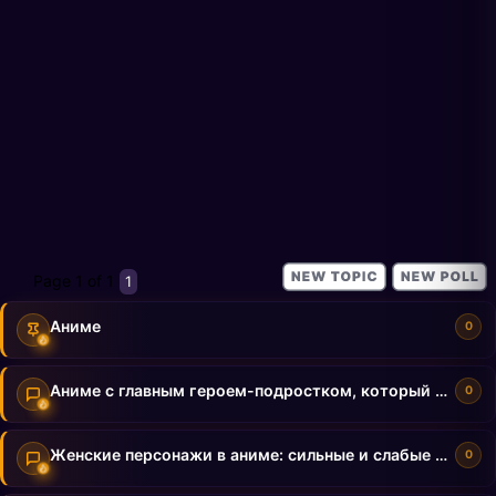
Page
1
of
1
1
Аниме
0
Аниме с главным героем-подростком, который становится героем
0
Женские персонажи в аниме: сильные и слабые стороны
0