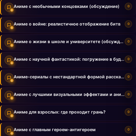
Аниме с необычными концовками (обсуждение)
0
Аниме о войне: реалистичное отображение битв
0
Аниме о жизни в школе и университете (обсуждение)
0
Аниме с научной фантастикой: погружение в будущее
0
Аниме-сериалы с нестандартной формой рассказа
0
Аниме с лучшими визуальными эффектами и анимацией
0
Аниме для взрослых: где проходит грань?
0
Аниме с главным героем-антигероем
0