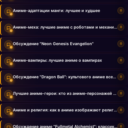
Аниме-адаптации манги: лучшее и худшее
0
Аниме-меха: лучшие аниме с роботами и механизмами
0
Обсуждение "Neon Genesis Evangelion"
0
Аниме-вампиры: лучшие аниме о вампирах
0
Обсуждение "Dragon Ball": культового аниме всех поколений
0
Лучшие аниме-герои: кто из аниме-персонажей самый популярный
0
Аниме и религия: как в аниме изображают религию?
0
Обсуждение аниме "Fullmetal Alchemist": классики жанра
0