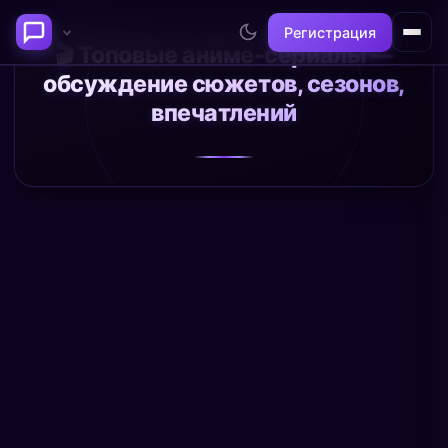
Регистрация
🎬 Топовые аниме-сериалы —
обсуждение сюжетов, сезонов,
Последние темы
впечатлений
Философия сознания:
Нейронаука и
где граница между "я" и
реальность
миром?
@alex
@neuro