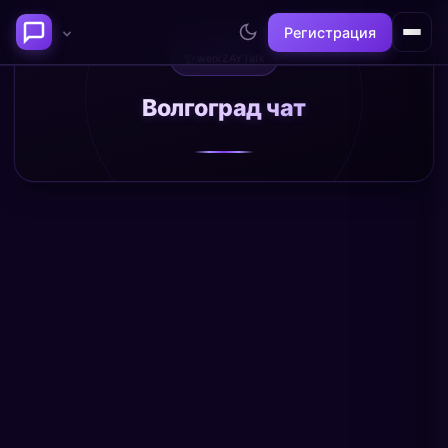
Регистрация
✨
weniZAYTalk
Последние темы
Волгоград чат
Философия сознания:
Нейронаука и
где граница между "я" и
реальность
миром?
@alex
@neuro