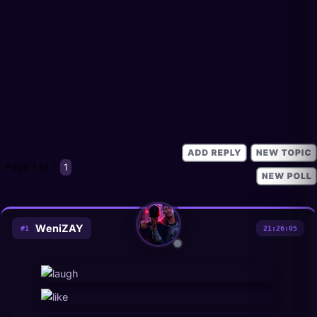
Page
1
of
1
1
WеniZAY
#
1
21:26:05