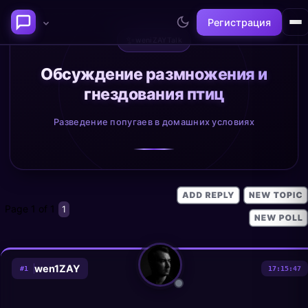
Регистрация
✨
weniZAYTalk
Последние темы
Обсуждение размножения и
гнездования птиц
Философия сознания:
Нейронаука и
где граница между "я" и
реальность
Разведение попугаев в домашних условиях
миром?
@alex
@neuro
Page
1
of
1
1
wen1ZAY
#
1
17:15:47