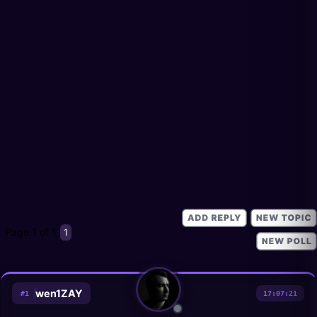
Page
1
of
1
1
wen1ZAY
#
1
17:07:21