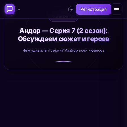
Регистрация
✨
weniZAYTalk
Последние темы
Андор — Серия 7 (2 сезон):
Обсуждаем сюжет и героев
Философия сознания:
Нейронаука и
где граница между "я" и
реальность
Чем удивила 7 серия? Разбор всех нюансов
миром?
@alex
@neuro