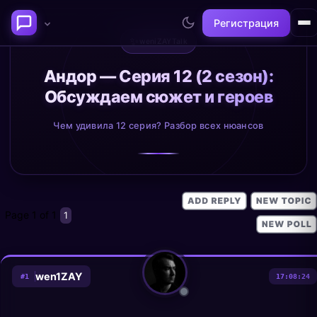
Регистрация
✨
weniZAYTalk
Последние темы
Андор — Серия 12 (2 сезон):
Обсуждаем сюжет и героев
Философия сознания:
Нейронаука и
где граница между "я" и
реальность
Чем удивила 12 серия? Разбор всех нюансов
миром?
@alex
@neuro
Page
1
of
1
1
wen1ZAY
#
1
17:08:24