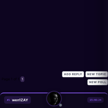
Page
1
of
1
1
wen1ZAY
#
1
15:46:24