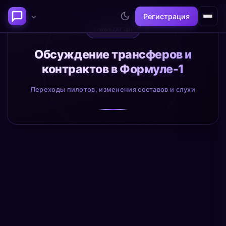
Регистрация
✨
weniZAYTalk
Последние темы
Обсуждение трансферов и
контрактов в Формуле-1
Философия сознания:
Нейронаука и
где граница между "я" и
реальность
Переходы пилотов, изменения составов и слухи
миром?
@alex
@neuro