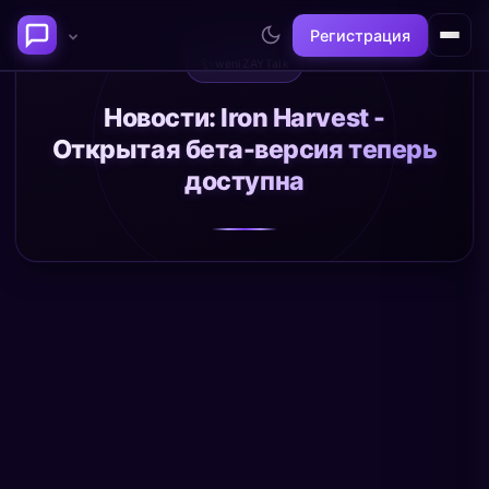
Регистрация
✨
weniZAYTalk
Последние темы
Новости: Iron Harvest -
Открытая бета-версия теперь
Философия сознания:
Нейронаука и
доступна
где граница между "я" и
реальность
миром?
@alex
@neuro