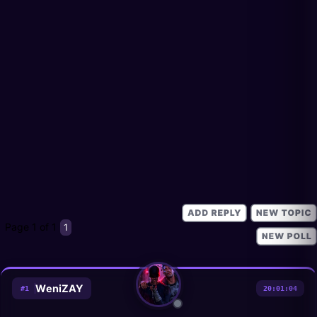
Page
1
of
1
1
WеniZAY
#
1
20:01:04