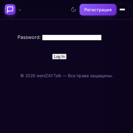
weniZAYTalk
»
🥩 Мясные блюда — рецепты,
Регистрация
секреты, советы
»
Login to private forum
Последние темы
Password:
Философия сознания:
Нейронаука и
где граница между "я" и
реальность
миром?
@alex
@neuro
© 2026 weniZAYTalk — Все права защищены.