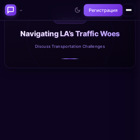
Регистрация
✨
weniZAYTalk
Последние темы
Navigating LA’s Traffic Woes
Discuss Transportation Challenges
Философия сознания:
Нейронаука и
где граница между "я" и
реальность
миром?
@alex
@neuro