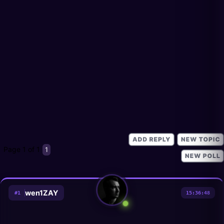
Page
1
of
1
1
wen1ZAY
#
1
15:36:48