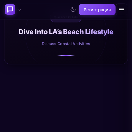
Регистрация
✨
weniZAYTalk
Последние темы
Dive Into LA’s Beach Lifestyle
Discuss Coastal Activities
Философия сознания:
Нейронаука и
где граница между "я" и
реальность
миром?
@alex
@neuro