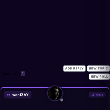
Page
1
of
1
1
wen1ZAY
#
1
15:45:35