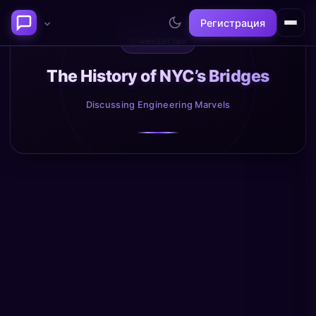
Регистрация
✨
weniZAYTalk
Последние темы
The History of NYC’s Bridges
Discussing Engineering Marvels
Философия сознания:
Нейронаука и
где граница между "я" и
реальность
миром?
@alex
@neuro