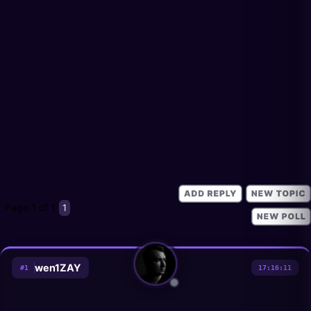
Page
1
of
1
1
wen1ZAY
#
1
17:16:11