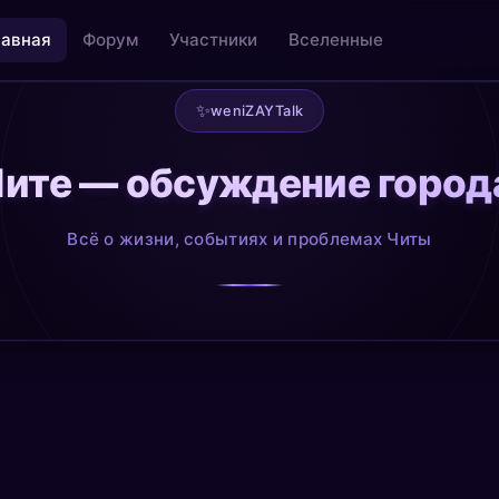
лавная
Форум
Участники
Вселенные
✨
weniZAYTalk
ите — обсуждение город
льность
Творчество как медитация
@creative
Всё о жизни, событиях и проблемах Читы