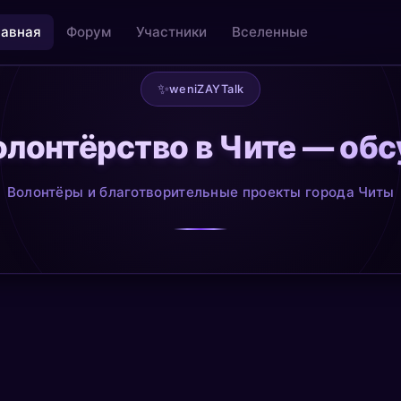
лавная
Форум
Участники
Вселенные
✨
weniZAYTalk
олонтёрство в Чите — о
льность
Творчество как медитация
@creative
Волонтёры и благотворительные проекты города Читы