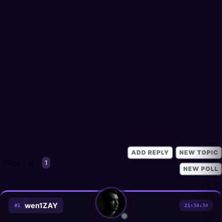
Page
1
of
1
1
wen1ZAY
#
1
21:34:34