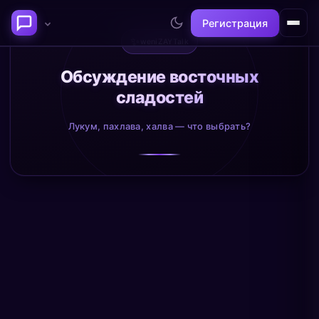
Регистрация
✨
weniZAYTalk
Последние темы
Обсуждение восточных
сладостей
Философия сознания:
Нейронаука и
где граница между "я" и
реальность
Лукум, пахлава, халва — что выбрать?
миром?
@alex
@neuro