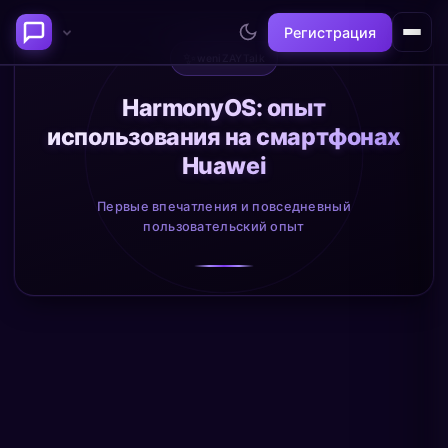
Регистрация
✨
weniZAYTalk
Последние темы
HarmonyOS: опыт
использования на смартфонах
Философия сознания:
Нейронаука и
Huawei
где граница между "я" и
реальность
миром?
@alex
@neuro
Первые впечатления и повседневный
пользовательский опыт