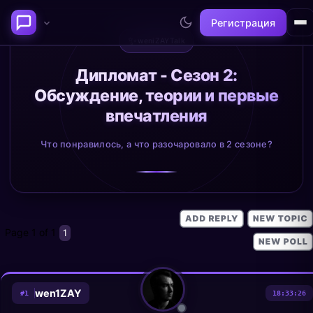
Регистрация
✨
weniZAYTalk
Последние темы
Дипломат - Сезон 2:
Обсуждение, теории и первые
Философия сознания:
Нейронаука и
впечатления
где граница между "я" и
реальность
миром?
@alex
@neuro
Что понравилось, а что разочаровало в 2 сезоне?
Page
1
of
1
1
wen1ZAY
#
1
18:33:26