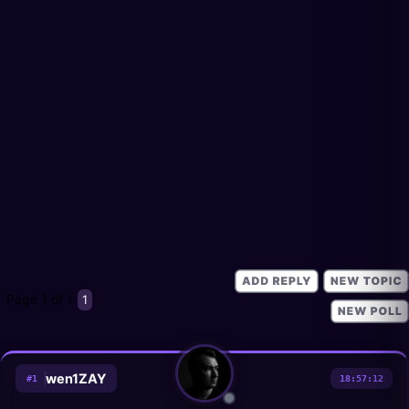
Page
1
of
1
1
wen1ZAY
#
1
18:57:12