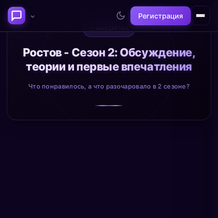
Регистрация
✨
weniZAYTalk
Последние темы
Ростов - Сезон 2: Обсуждение,
теории и первые впечатления
Философия сознания:
Нейронаука и
где граница между "я" и
реальность
Что понравилось, а что разочаровало в 2 сезоне?
миром?
@alex
@neuro