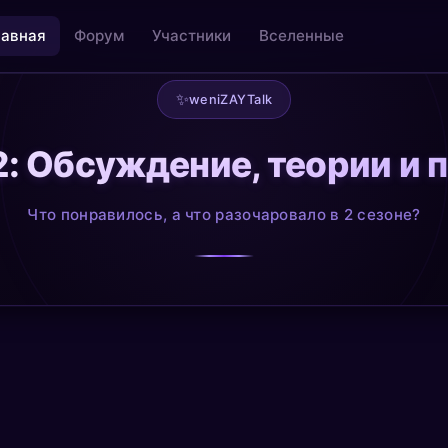
лавная
Форум
Участники
Вселенные
✨
weniZAYTalk
2: Обсуждение, теории и 
льность
Творчество как медитация
@creative
Что понравилось, а что разочаровало в 2 сезоне?