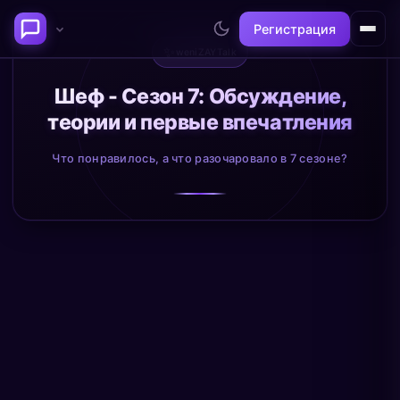
Регистрация
✨
weniZAYTalk
Последние темы
Шеф - Сезон 7: Обсуждение,
теории и первые впечатления
Философия сознания:
Нейронаука и
где граница между "я" и
реальность
Что понравилось, а что разочаровало в 7 сезоне?
миром?
@alex
@neuro