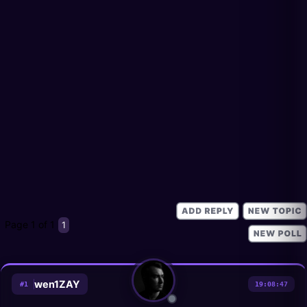
Page
1
of
1
1
wen1ZAY
#
1
19:08:47