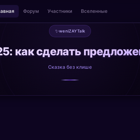
лавная
Форум
Участники
Вселенные
✨
weniZAYTalk
5: как сделать предлож
льность
Творчество как медитация
@creative
Сказка без клише