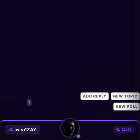
Page
1
of
1
1
wen1ZAY
#
1
01:12:30