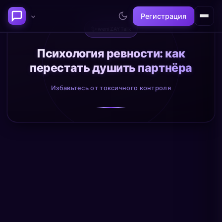
Регистрация
✨
weniZAYTalk
Последние темы
Психология ревности: как
перестать душить партнёра
Философия сознания:
Нейронаука и
где граница между "я" и
реальность
Избавьтесь от токсичного контроля
миром?
@alex
@neuro