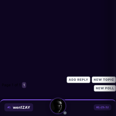
Page
1
of
1
1
wen1ZAY
#
1
01:25:52