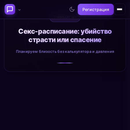
Регистрация
✨
weniZAYTalk
Последние темы
Секс-расписание: убийство
страсти или спасение
Философия сознания:
Нейронаука и
где граница между "я" и
реальность
Планируем близость без калькулятора и давления
миром?
@alex
@neuro