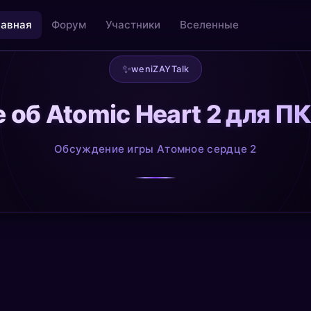
лавная
Форум
Участники
Вселенные
✨
weniZAYTalk
об Atomic Heart 2 для П
льность
Творчество как медитация
@creative
Обсуждение игры Атомное сердце 2