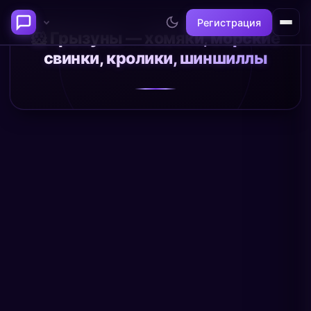
Регистрация
🐹 Грызуны — хомяки, морские
свинки, кролики, шиншиллы
Последние темы
Философия сознания:
Нейронаука и
где граница между "я" и
реальность
миром?
@alex
@neuro