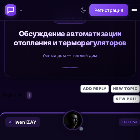
Регистрация
✨
weniZAYTalk
Последние темы
Обсуждение автоматизации
отопления и терморегуляторов
Философия сознания:
Нейронаука и
где граница между "я" и
реальность
Умный дом — тёплый дом
миром?
@alex
@neuro
Page
1
of
1
1
wen1ZAY
#
1
14:27:54