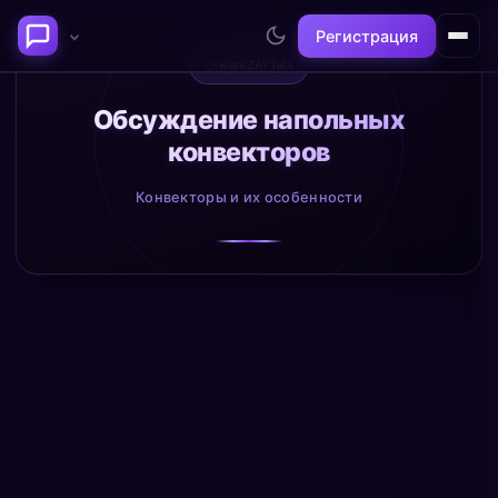
Регистрация
✨
weniZAYTalk
Последние темы
Обсуждение напольных
конвекторов
Философия сознания:
Нейронаука и
где граница между "я" и
реальность
Конвекторы и их особенности
миром?
@alex
@neuro