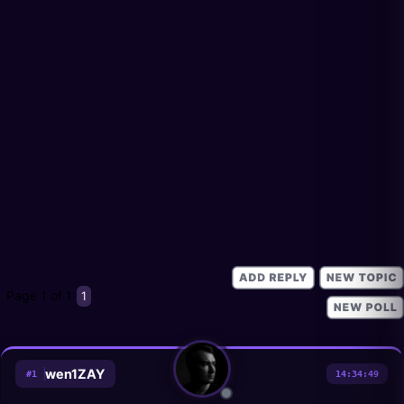
Page
1
of
1
1
wen1ZAY
#
1
14:34:49