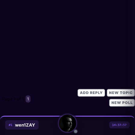
Page
1
of
1
1
wen1ZAY
#
1
14:37:57