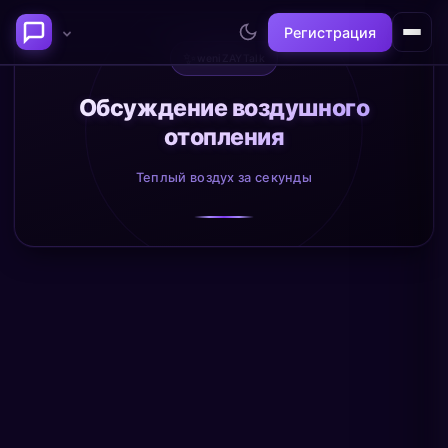
Регистрация
✨
weniZAYTalk
Последние темы
Обсуждение воздушного
отопления
Философия сознания:
Нейронаука и
где граница между "я" и
реальность
Теплый воздух за секунды
миром?
@alex
@neuro