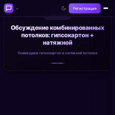
Регистрация
✨
weniZAYTalk
Последние темы
Обсуждение комбинированных
потолков: гипсокартон +
Философия сознания:
Нейронаука и
натяжной
где граница между "я" и
реальность
миром?
@alex
@neuro
Совмещаем гипсокартон и натяжной потолок