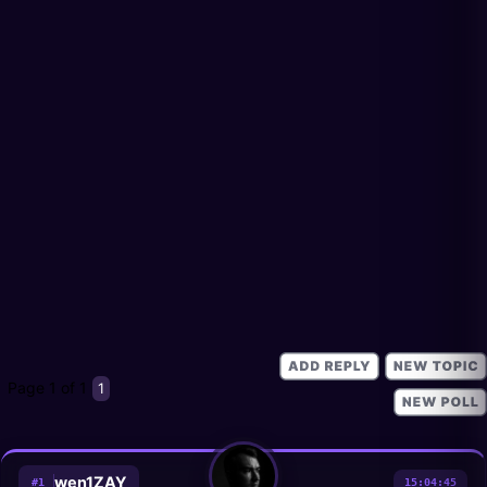
Page
1
of
1
1
wen1ZAY
#
1
15:04:45