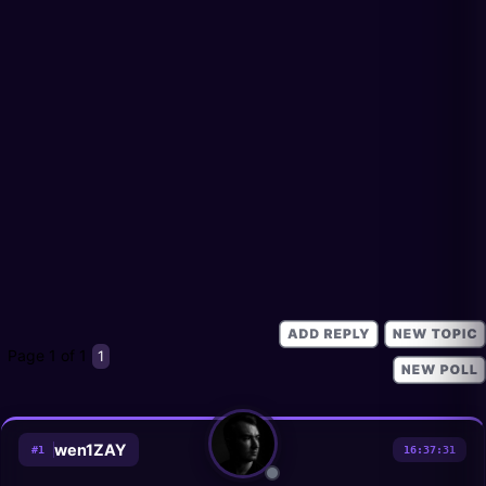
Page
1
of
1
1
wen1ZAY
#
1
16:37:31