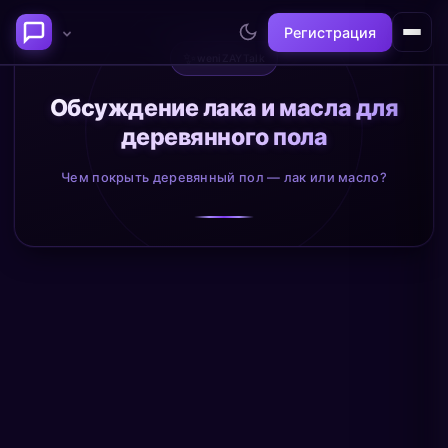
Регистрация
✨
weniZAYTalk
Последние темы
Обсуждение лака и масла для
деревянного пола
Философия сознания:
Нейронаука и
где граница между "я" и
реальность
Чем покрыть деревянный пол — лак или масло?
миром?
@alex
@neuro