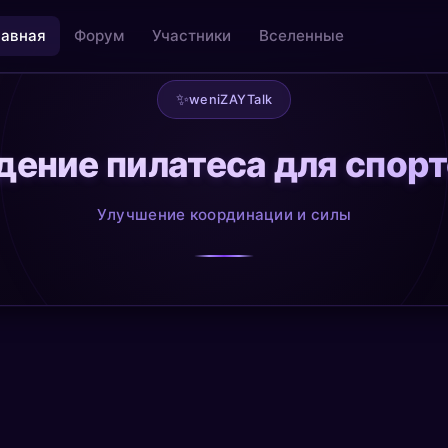
лавная
Форум
Участники
Вселенные
✨
weniZAYTalk
ение пилатеса для спор
льность
Творчество как медитация
@creative
Улучшение координации и силы