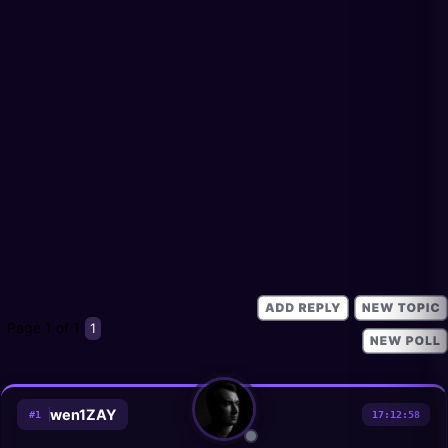
Page
1
of
1
1
wen1ZAY
#
1
17:12:58