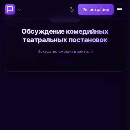
Регистрация
✨
weniZAYTalk
Последние темы
Обсуждение комедийных
театральных постановок
Философия сознания:
Нейронаука и
где граница между "я" и
реальность
Искусство смешить зрителя
миром?
@alex
@neuro