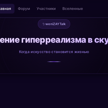
лавная
Форум
Участники
Вселенные
✨
weniZAYTalk
ние гиперреализма в ск
льность
Творчество как медитация
@creative
Когда искусство становится жизнью