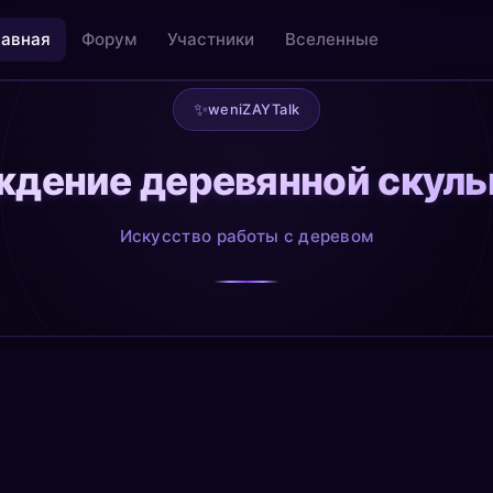
лавная
Форум
Участники
Вселенные
✨
weniZAYTalk
дение деревянной скул
льность
Творчество как медитация
@creative
Искусство работы с деревом