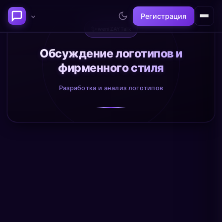
Регистрация
✨
weniZAYTalk
Последние темы
Обсуждение логотипов и
фирменного стиля
Философия сознания:
Нейронаука и
где граница между "я" и
реальность
Разработка и анализ логотипов
миром?
@alex
@neuro