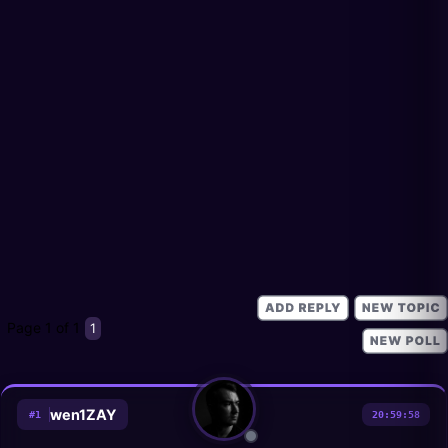
Page
1
of
1
1
wen1ZAY
#
1
20:59:58