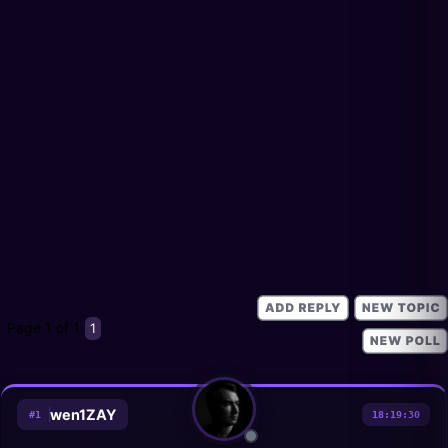
Page
1
of
1
1
wen1ZAY
#
1
18:19:30