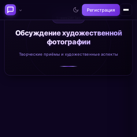
Регистрация
✨
weniZAYTalk
Последние темы
Обсуждение художественной
фотографии
Философия сознания:
Нейронаука и
где граница между "я" и
реальность
Творческие приёмы и художественные аспекты
миром?
@alex
@neuro