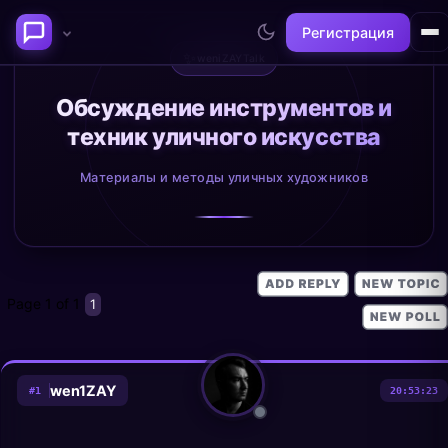
Регистрация
✨
weniZAYTalk
Последние темы
Обсуждение инструментов и
техник уличного искусства
Философия сознания:
Нейронаука и
где граница между "я" и
реальность
Материалы и методы уличных художников
миром?
@alex
@neuro
Page
1
of
1
1
wen1ZAY
#
1
20:53:23