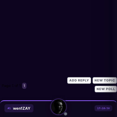
Page
1
of
1
1
wen1ZAY
#
1
17:18:50