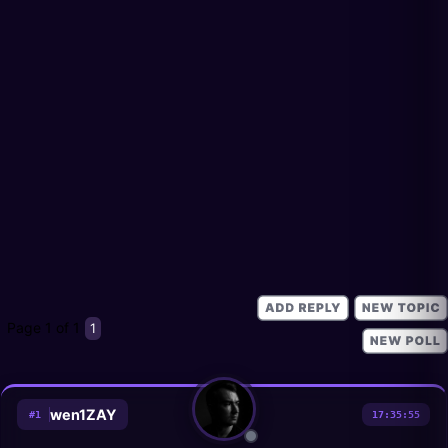
Page
1
of
1
1
wen1ZAY
#
1
17:35:55