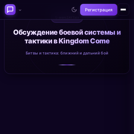
Регистрация
✨
weniZAYTalk
Последние темы
Обсуждение боевой системы и
тактики в Kingdom Come
Философия сознания:
Нейронаука и
где граница между "я" и
реальность
Битвы и тактика: ближний и дальний бой
миром?
@alex
@neuro