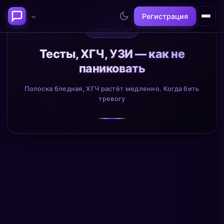
Регистрация
✨
weniZAYTalk
Последние темы
Тесты, ХГЧ, УЗИ — как не
паниковать
Философия сознания:
Нейронаука и
где граница между "я" и
реальность
Полоска бледная, ХГЧ растёт медленно. Когда бить
миром?
тревогу
@alex
@neuro