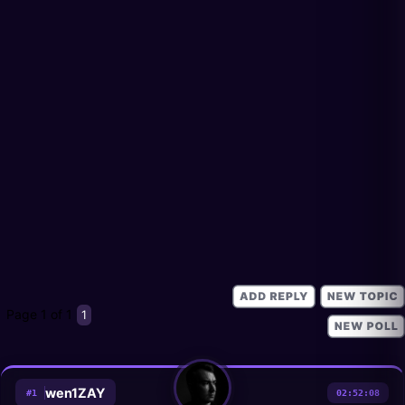
Page
1
of
1
1
wen1ZAY
#
1
02:52:08