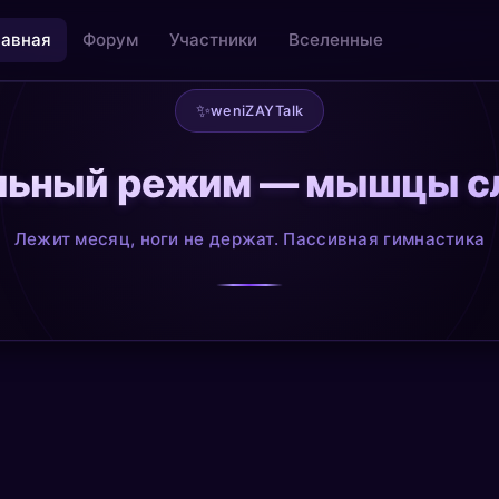
лавная
Форум
Участники
Вселенные
✨
weniZAYTalk
льный режим — мышцы с
льность
Творчество как медитация
@creative
Лежит месяц, ноги не держат. Пассивная гимнастика