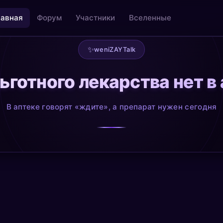
лавная
Форум
Участники
Вселенные
✨
weniZAYTalk
ьготного лекарства нет в
льность
Творчество как медитация
@creative
В аптеке говорят «ждите», а препарат нужен сегодня