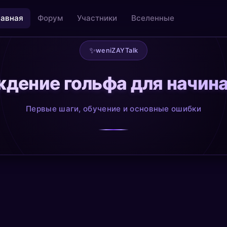
лавная
Форум
Участники
Вселенные
✨
weniZAYTalk
дение гольфа для начи
льность
Творчество как медитация
@creative
Первые шаги, обучение и основные ошибки