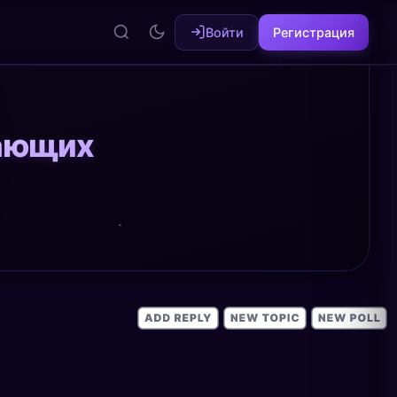
Войти
Регистрация
нающих