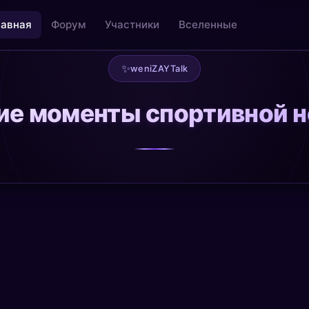
лавная
Форум
Участники
Вселенные
✨
weniZAYTalk
е моменты спортивной 
льность
Творчество как медитация
@creative