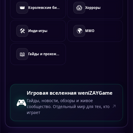
👑
😱
Королевские битвы
Хорроры
🛠️
🌍
Инди-игры
MMO
📖
Гайды и прохождения
Игровая вселенная weniZAYGame
🎮
Гайды, новости, обзоры и живое
↗
сообщество. Отдельный мир для тех, кто
играет