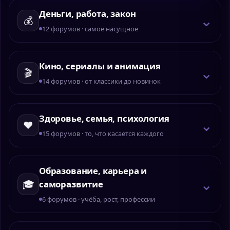
Деньги, работа, закон
⌄
💰
12 форумов · самое насущное
Кино, сериалы и анимация
⌄
🎬
14 форумов · от классики до новинок
Здоровье, семья, психология
⌄
❤️
15 форумов · то, что касается каждого
Образование, карьера и
⌄
🎓
саморазвитие
6 форумов · учёба, рост, профессии