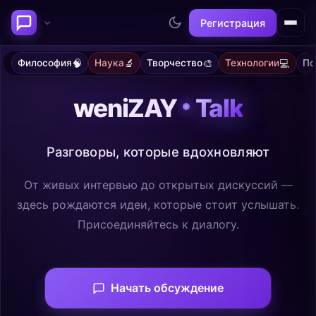
Регистрация
🧠
🔬
🎨
💻
Философия
Наука
Творчество
Технологии
Пс
Последние темы
weniZAY
Talk
Философия сознания:
Нейронаука и
где граница между "я" и
реальность
миром?
@alex
@neuro
Разговоры, которые вдохновляют
От живых интервью до открытых дискуссий —
здесь рождаются идеи, которые стоит услышать.
Присоединяйтесь к диалогу.
Начать обсуждение