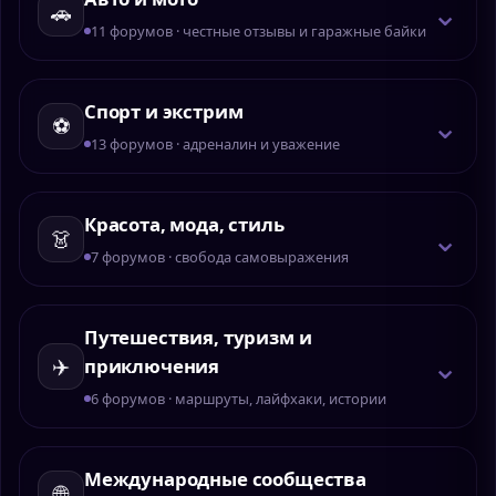
⌄
🚗
11 форумов · честные отзывы и гаражные байки
Спорт и экстрим
⌄
⚽
13 форумов · адреналин и уважение
Красота, мода, стиль
⌄
👗
7 форумов · свобода самовыражения
Путешествия, туризм и
⌄
✈️
приключения
6 форумов · маршруты, лайфхаки, истории
Международные сообщества
⌄
🌐