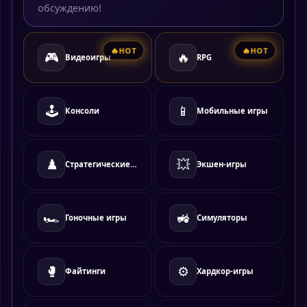
обсуждению!
HOT
HOT
🎮
🔥
Видеоигры
RPG
🕹️
📱
Консоли
Мобильные игры
♟️
💥
Стратегические игры
Экшен-игры
🏎️
🚜
Гоночные игры
Симуляторы
🥊
⚙️
Файтинги
Хардкор-игры