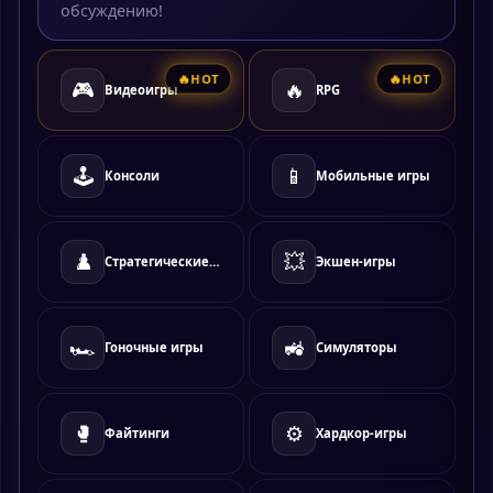
обсуждению!
HOT
HOT
🎮
🔥
Видеоигры
RPG
🕹️
📱
Консоли
Мобильные игры
♟️
💥
Стратегические игры
Экшен-игры
🏎️
🚜
Гоночные игры
Симуляторы
🥊
⚙️
Файтинги
Хардкор-игры