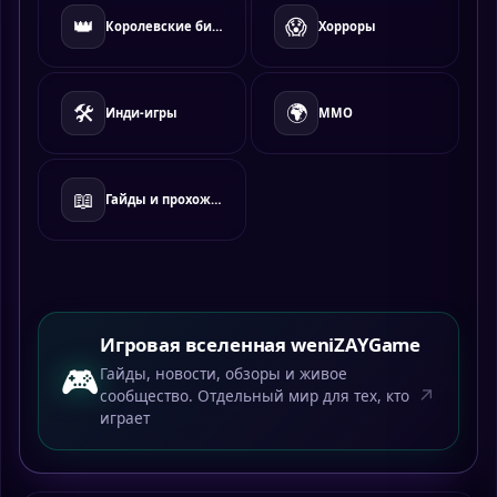
👑
😱
Королевские битвы
Хорроры
🛠️
🌍
Инди-игры
MMO
📖
Гайды и прохождения
Игровая вселенная weniZAYGame
🎮
Гайды, новости, обзоры и живое
↗
сообщество. Отдельный мир для тех, кто
играет