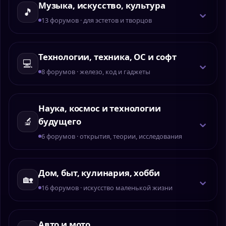
Музыка, искусство, культура
⌄
🎵
13 форумов · для эстетов и творцов
Технологии, техника, ОС и софт
⌄
💻
8 форумов · железо, код и гаджеты
Наука, космос и технологии
⌄
🔬
будущего
6 форумов · открытия, теории, исследования
Дом, быт, кулинария, хобби
⌄
🏡
16 форумов · искусство маленькой жизни
Авто и мото