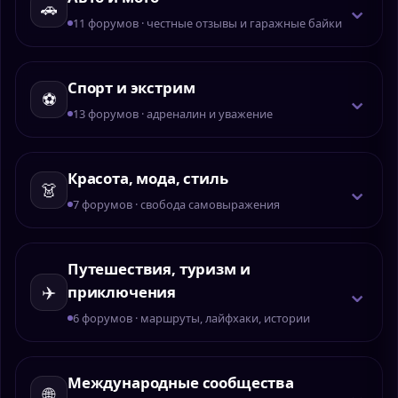
⌄
🚗
11 форумов · честные отзывы и гаражные байки
Спорт и экстрим
⌄
⚽
13 форумов · адреналин и уважение
Красота, мода, стиль
⌄
👗
7 форумов · свобода самовыражения
Путешествия, туризм и
⌄
✈️
приключения
6 форумов · маршруты, лайфхаки, истории
Международные сообщества
⌄
🌐