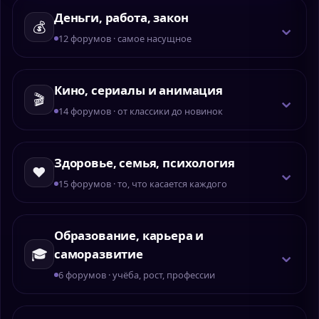
Деньги, работа, закон
⌄
💰
12 форумов · самое насущное
Кино, сериалы и анимация
⌄
🎬
14 форумов · от классики до новинок
Здоровье, семья, психология
⌄
❤️
15 форумов · то, что касается каждого
Образование, карьера и
⌄
🎓
саморазвитие
6 форумов · учёба, рост, профессии