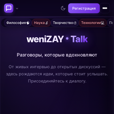
Регистрация
🧠
🔬
🎨
💻
Философия
Наука
Творчество
Технологии
Пс
Последние темы
weniZAY
Talk
Философия сознания:
Нейронаука и
где граница между "я" и
реальность
миром?
@alex
@neuro
Разговоры, которые вдохновляют
От живых интервью до открытых дискуссий —
здесь рождаются идеи, которые стоит услышать.
Присоединяйтесь к диалогу.