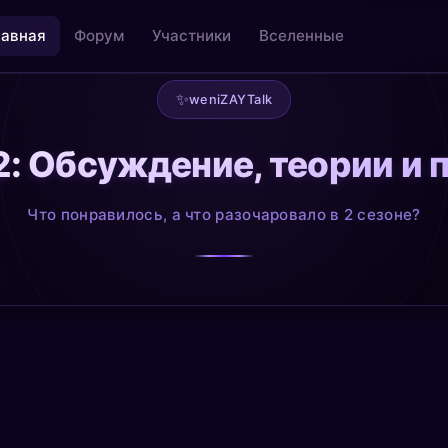
лавная
Форум
Участники
Вселенные
✨
weniZAYTalk
2: Обсуждение, теории и 
льность
Творчество как медитация
@creative
Что понравилось, а что разочаровало в 2 сезоне?