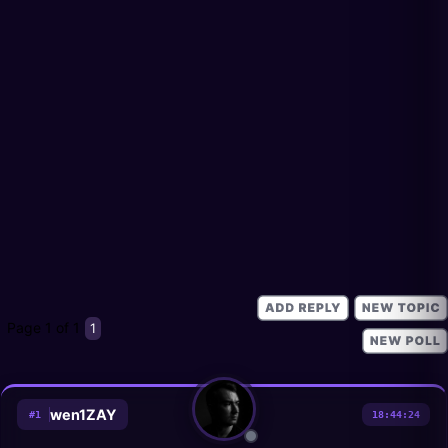
Page
1
of
1
1
wen1ZAY
#
1
18:44:24