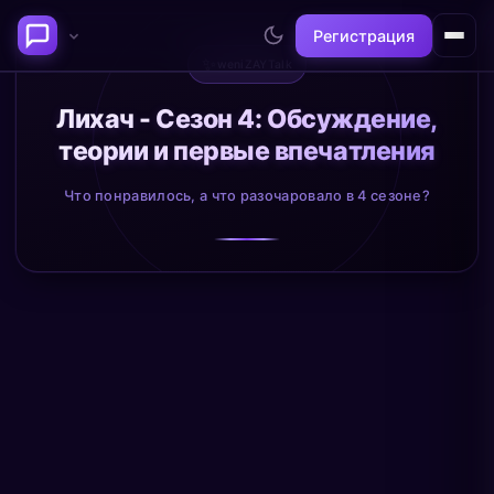
Регистрация
✨
weniZAYTalk
Последние темы
Лихач - Сезон 4: Обсуждение,
теории и первые впечатления
Философия сознания:
Нейронаука и
где граница между "я" и
реальность
Что понравилось, а что разочаровало в 4 сезоне?
миром?
@alex
@neuro