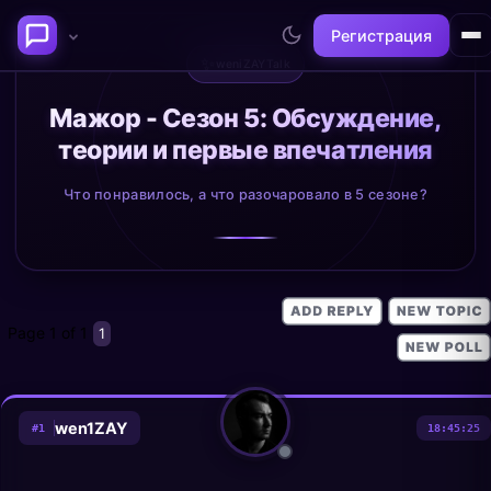
Регистрация
✨
weniZAYTalk
Последние темы
Мажор - Сезон 5: Обсуждение,
теории и первые впечатления
Философия сознания:
Нейронаука и
где граница между "я" и
реальность
Что понравилось, а что разочаровало в 5 сезоне?
миром?
@alex
@neuro
Page
1
of
1
1
wen1ZAY
#
1
18:45:25